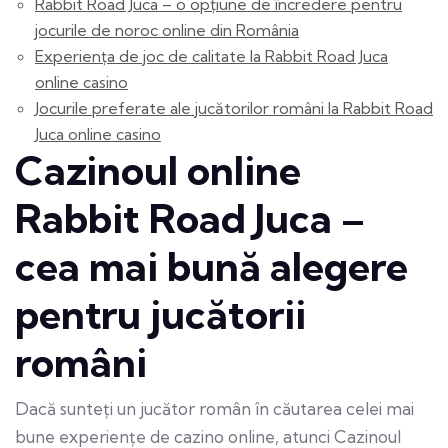
Rabbit Road Juca – o opțiune de încredere pentru
jocurile de noroc online din România
Experiența de joc de calitate la Rabbit Road Juca
online casino
Jocurile preferate ale jucătorilor români la Rabbit Road
Juca online casino
Cazinoul online
Rabbit Road Juca –
cea mai bună alegere
pentru jucătorii
români
Dacă sunteți un jucător român în căutarea celei mai
bune experiențe de cazino online, atunci Cazinoul