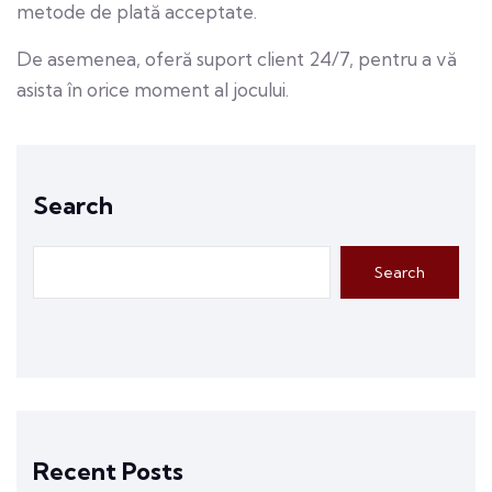
metode de plată acceptate.
De asemenea, oferă suport client 24/7, pentru a vă
asista în orice moment al jocului.
Search
Search
Recent Posts