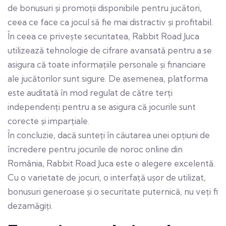
de bonusuri și promoții disponibile pentru jucători,
ceea ce face ca jocul să fie mai distractiv și profitabil.
În ceea ce privește securitatea, Rabbit Road Juca
utilizează tehnologie de cifrare avansată pentru a se
asigura că toate informațiile personale și financiare
ale jucătorilor sunt sigure. De asemenea, platforma
este auditată în mod regulat de către terți
independenți pentru a se asigura că jocurile sunt
corecte și imparțiale.
În concluzie, dacă sunteți în căutarea unei opțiuni de
încredere pentru jocurile de noroc online din
România, Rabbit Road Juca este o alegere excelentă.
Cu o varietate de jocuri, o interfață ușor de utilizat,
bonusuri generoase și o securitate puternică, nu veți fi
dezamăgiți.