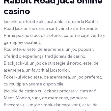
Rabbit Road Juca online
casino
Jocurile preferate ale jucătorilor români la Rabbit
Road Juca online casino sunt variate și interesante.
Prima poziție o ocupă sloturile, cu teme captivante și
gameplay excitant.
Roulette-ul este, de asemenea, un joc popular,
oferind o experiență tradițională de casino.
Blackjack-ul, un joc de strategie și noroc, este, de
asemenea, un favorit al jucătorilor.
Poker-ul video este, de asemenea, un joc preferat,
cu multiple variante disponibile.
Jocurile de cazino cu jackpot progresiv, cum ar fi
Mega Moolah, sunt, de asemenea, populare.
Baccarat-ul, un joc simplu dar captivant, este, de