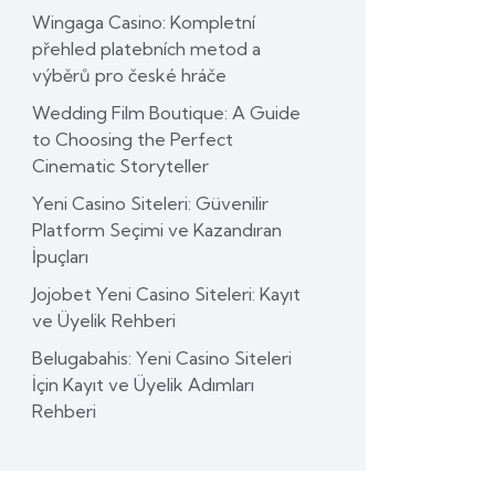
Wingaga Casino: Kompletní
přehled platebních metod a
výběrů pro české hráče
Wedding Film Boutique: A Guide
to Choosing the Perfect
Cinematic Storyteller
Yeni Casino Siteleri: Güvenilir
Platform Seçimi ve Kazandıran
İpuçları
Jojobet Yeni Casino Siteleri: Kayıt
ve Üyelik Rehberi
Belugabahis: Yeni Casino Siteleri
İçin Kayıt ve Üyelik Adımları
Rehberi