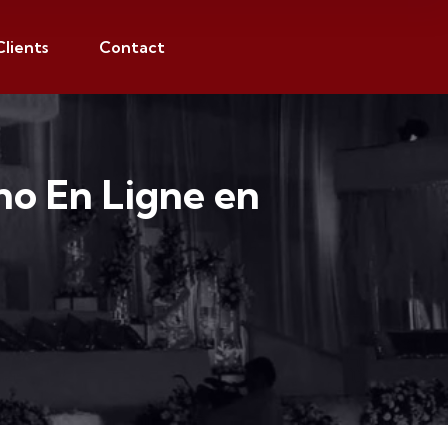
Clients
Contact
no En Ligne en