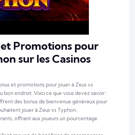
 et Promotions pour
hon sur les Casinos
bonus et promotions pour jouer à Zeus vs
au bon endroit. Voici ce que vous devez savoir :
s offrent des bonus de bienvenue généreux pour
ouhaitent jouer à Zeus vs Typhon.
rants, offrant aux joueurs un pourcentage