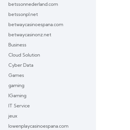
betssonnederland.com
betssonpl.net
betwaycasinoespana.com
betwaycasinonz.net
Business
Cloud Solution
Cyber Data
Games
gaming
IGaming
IT Service
jeux
lowenplaycasinoespana.com