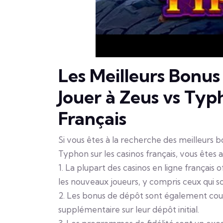
Les Meilleurs Bonus
Jouer à Zeus vs Typ
Français
Si vous êtes à la recherche des meilleurs 
Typhon sur les casinos français, vous êtes 
1. La plupart des casinos en ligne françai
les nouveaux joueurs, y compris ceux qui s
2. Les bonus de dépôt sont également cou
supplémentaire sur leur dépôt initial.