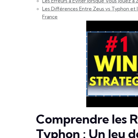
Les Erreurs à Éviter lorsque Vous Jouez à
Les Différences Entre Zeus vs Typhon et l
France
Comprendre les R
Typhon : Un Jeu d