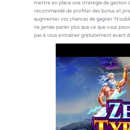
mettre en place une stratégie de gestion d
recommandé de profiter des bonus et promo
augmenter vos chances de gagner. N’oubli
ne jamais parier plus que ce que vous pou
pas à vous entraîner gratuitement avant de