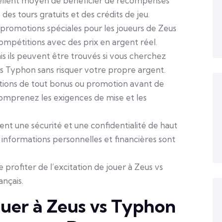
cellent moyen de bénéficier de récompenses
es tours gratuits et des crédits de jeu.
s promotions spéciales pour les joueurs de Zeus
compétitions avec des prix en argent réel.
is ils peuvent être trouvés si vous cherchez
vs Typhon sans risquer votre propre argent.
itions de tout bonus ou promotion avant de
comprenez les exigences de mise et les
rent une sécurité et une confidentialité de haut
informations personnelles et financières sont
 profiter de l’excitation de jouer à Zeus vs
ançais.
ouer à Zeus vs Typhon