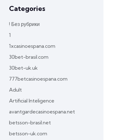
Categories
! Без рубрики
1
1xcasinoespana.com
30bet-brasil.com
30bet-uk.uk
777betcasinoespana.com
Adult
Artificial Inteligence
avantgardecasinoespana.net
betsson-brasil.net
betsson-uk.com