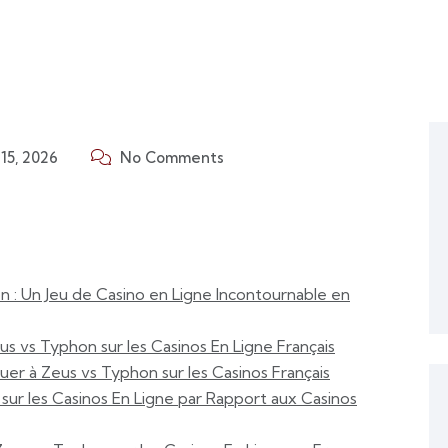
15, 2026
No Comments
 : Un Jeu de Casino en Ligne Incontournable en
s vs Typhon sur les Casinos En Ligne Français
uer à Zeus vs Typhon sur les Casinos Français
sur les Casinos En Ligne par Rapport aux Casinos