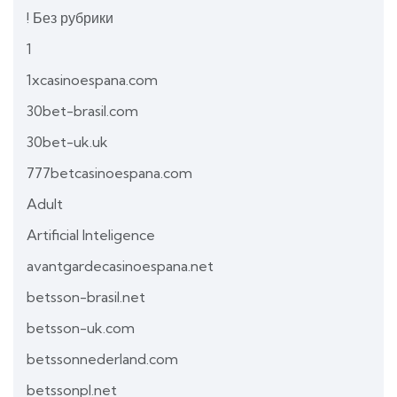
! Без рубрики
1
1xcasinoespana.com
30bet-brasil.com
30bet-uk.uk
777betcasinoespana.com
Adult
Artificial Inteligence
avantgardecasinoespana.net
betsson-brasil.net
betsson-uk.com
betssonnederland.com
betssonpl.net