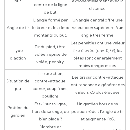
but
exponentiellement avec la
centre de la ligne
distance.
de but.
L’angle formé par
Un angle central offre une
Angle de tir
le tireur et les deux
valeur bien supérieure à un
montants du but.
angle très fermé.
Les penalties ont une valeur
Tir du pied, tête,
Type
fixe élevée (env. 0,79), les
volée, reprise de
d’action
têtes sont généralement
volée, penalty.
moins dangereuses.
Tir sur action,
Les tirs sur contre-attaque
Situation de
contre-attaque,
ont tendance à générer des
jeu
corner, coup franc,
valeurs xG plus élevées.
bouillons.
Est-il sur sa ligne,
Un gardien hors de sa
Position du
hors de sa cage, ou
position réduit l’angle de tir
gardien
bien placé ?
et augmente l’xG.
Nombre et