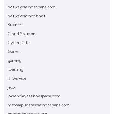
betwaycasinoespana.com
betwaycasinonz.net
Business
Cloud Solution
Cyber Data
Games
gaming
IGaming
IT Service
jeux
lowenplaycasinoespana.com
marcaapuestascasinoespana.com
onecasinoespana.org