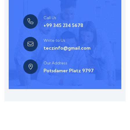
Call Us
+99 345 234 5678
Write to Us
teczinfo@gmail.com
Our Address
Potsdamer Platz 9797