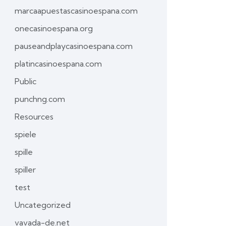
marcaapuestascasinoespana.com
onecasinoespana.org
pauseandplaycasinoespana.com
platincasinoespana.com
Public
punchng.com
Resources
spiele
spille
spiller
test
Uncategorized
vavada-de.net