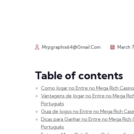
Mrpgraphix64@gmail.com
March 7
Table of contents
Como Jogar no Entre no Mega Rich Casino
Vantagens de Jogar no Entre no Mega Ric
Português
Guia de Jogos no Entre no Mega Rich Cas
Dicas para Ganhar no Entre no Mega Rich 
Português