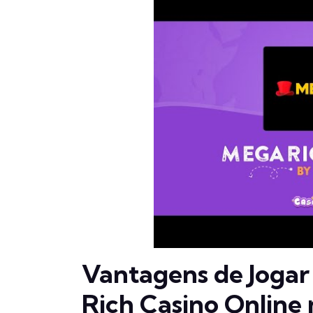
Vantagens de Jogar
Rich Casino Online