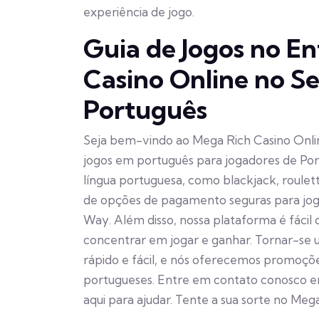
experiência de jogo.
Guia de Jogos no E
Casino Online no S
Português
Seja bem-vindo ao Mega Rich Casino Onli
jogos em português para jogadores de Por
língua portuguesa, como blackjack, roule
de opções de pagamento seguras para jog
Way. Além disso, nossa plataforma é fácil 
concentrar em jogar e ganhar. Tornar-se
rápido e fácil, e nós oferecemos promoçõe
portugueses. Entre em contato conosco e
aqui para ajudar. Tente a sua sorte no Me