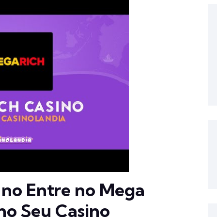
 no Entre no Mega
 no Seu Casino