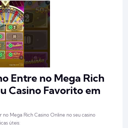
no Entre no Mega Rich
eu Casino Favorito em
r no Mega Rich Casino Online no seu casino
cas úteis: