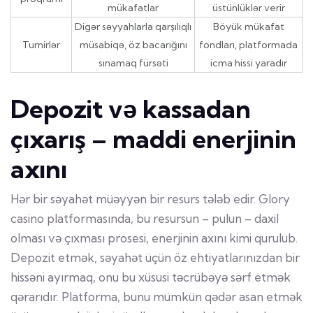
mükafatlar
üstünlüklər verir
Digər səyyahlarla qarşılıqlı
Böyük mükafat
Turnirlər
müsabiqə, öz bacarığını
fondları, platformada
sınamaq fürsəti
icma hissi yaradır
Depozit və kassadan
çıxarış – maddi enerjinin
axını
Hər bir səyahət müəyyən bir resurs tələb edir. Glory
casino platformasında, bu resursun – pulun – daxil
olması və çıxması prosesi, enerjinin axını kimi qurulub.
Depozit etmək, səyahət üçün öz ehtiyatlarınızdan bir
hissəni ayırmaq, onu bu xüsusi təcrübəyə sərf etmək
qərarıdır. Platforma, bunu mümkün qədər asan etmək