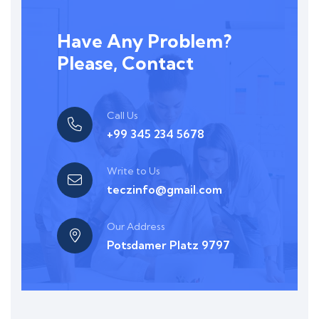
Have Any Problem?
Please, Contact
Call Us
+99 345 234 5678
Write to Us
teczinfo@gmail.com
Our Address
Potsdamer Platz 9797