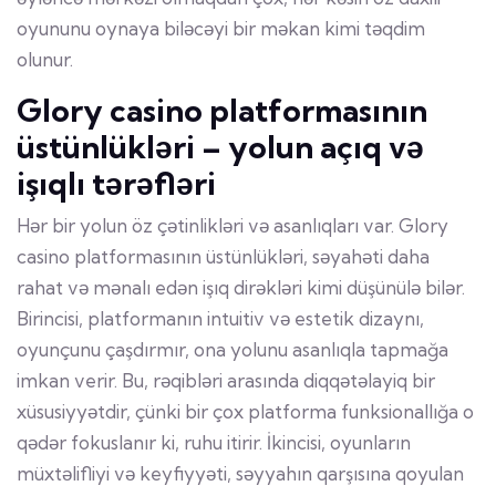
oyununu oynaya biləcəyi bir məkan kimi təqdim
olunur.
Glory casino platformasının
üstünlükləri – yolun açıq və
işıqlı tərəfləri
Hər bir yolun öz çətinlikləri və asanlıqları var. Glory
casino platformasının üstünlükləri, səyahəti daha
rahat və mənalı edən işıq dirəkləri kimi düşünülə bilər.
Birincisi, platformanın intuitiv və estetik dizaynı,
oyunçunu çaşdırmır, ona yolunu asanlıqla tapmağa
imkan verir. Bu, rəqibləri arasında diqqətəlayiq bir
xüsusiyyətdir, çünki bir çox platforma funksionallığa o
qədər fokuslanır ki, ruhu itirir. İkincisi, oyunların
müxtəlifliyi və keyfiyyəti, səyyahın qarşısına qoyulan