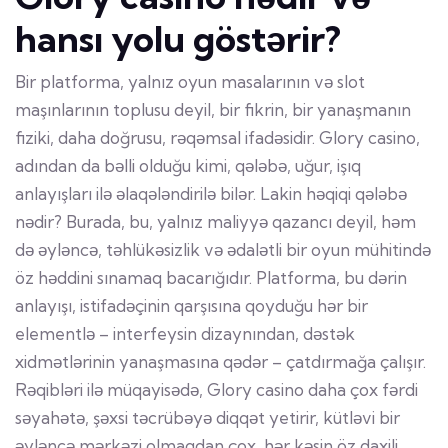
hansı yolu göstərir?
Bir platforma, yalnız oyun masalarının və slot
maşınlarının toplusu deyil, bir fikrin, bir yanaşmanın
fiziki, daha doğrusu, rəqəmsal ifadəsidir. Glory casino,
adından da bəlli olduğu kimi, qələbə, uğur, işıq
anlayışları ilə əlaqələndirilə bilər. Lakin həqiqi qələbə
nədir? Burada, bu, yalnız maliyyə qazancı deyil, həm
də əyləncə, təhlükəsizlik və ədalətli bir oyun mühitində
öz həddini sınamaq bacarığıdır. Platforma, bu dərin
anlayışı, istifadəçinin qarşısına qoyduğu hər bir
elementlə – interfeysin dizaynından, dəstək
xidmətlərinin yanaşmasına qədər – çatdırmağa çalışır.
Rəqibləri ilə müqayisədə, Glory casino daha çox fərdi
səyahətə, şəxsi təcrübəyə diqqət yetirir, kütləvi bir
əyləncə mərkəzi olmaqdan çox, hər kəsin öz daxili