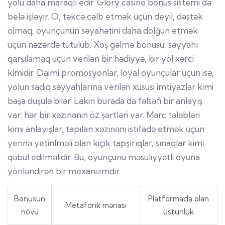
yolu daha maraqlı edir. Glory casino bonus sistemi də
belə işləyir. O, təkcə cəlb etmək üçün deyil, dəstək
olmaq, oyunçunun səyahətini daha dolğun etmək
üçün nəzərdə tutulub. Xoş gəlmə bonusu, səyyahı
qarşılamaq üçün verilən bir hədiyyə, bir yol xərci
kimidir. Daimi promosyonlar, loyal oyunçular üçün isə,
yolun sadiq səyyahlarına verilən xüsusi imtiyazlar kimi
başa düşülə bilər. Lakin burada da fəlsəfi bir anlayış
var: hər bir xəzinənin öz şərtləri var. Mərc tələbləri
kimi anlayışlar, tapılan xəzinəni istifadə etmək üçün
yerinə yetirilməli olan kiçik tapşırıqlar, sınaqlar kimi
qəbul edilməlidir. Bu, oyunçunu məsuliyyətli oyuna
yönləndirən bir mexanizmdir.
Bonusun
Platformada olan
Metaforik mənası
növü
üstünlük