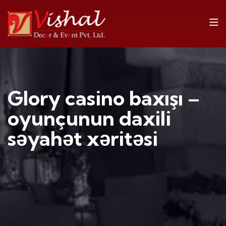
Glory casino baxışı –
oyunçunun daxili
səyahət xəritəsi