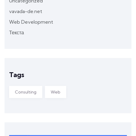
Uncategorized
vavada-de.net
Web Development
Текста
Tags
Consulting
Web