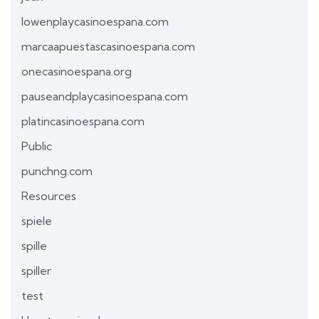
lowenplaycasinoespana.com
marcaapuestascasinoespana.com
onecasinoespana.org
pauseandplaycasinoespana.com
platincasinoespana.com
Public
punchng.com
Resources
spiele
spille
spiller
test