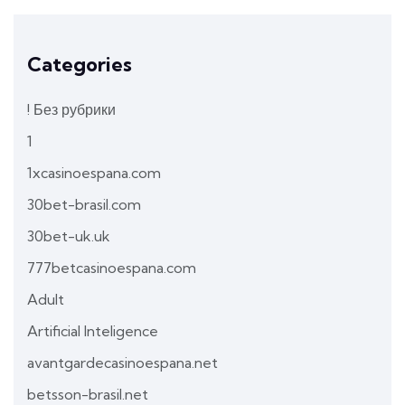
Categories
! Без рубрики
1
1xcasinoespana.com
30bet-brasil.com
30bet-uk.uk
777betcasinoespana.com
Adult
Artificial Inteligence
avantgardecasinoespana.net
betsson-brasil.net