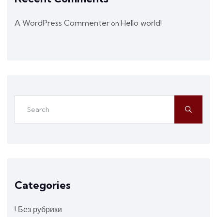
A WordPress Commenter
Hello world!
on
Categories
! Без рубрики