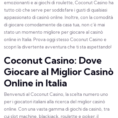
emozionanti e ai giochi di roulette, Coconut Casino ha
tutto ciò che serve per soddisfare i gusti di qualsiasi
appassionato di casinò online. Inoltre, con la comodità
di giocare comodamente da casa tua, non c’è mai
stato un momento migliore per giocare al casinò
online in Italia. Prova oggi stesso Coconut Casino e
scopri la divertente avventura che ti sta aspettando!
Coconut Casino: Dove
Giocare al Miglior Casinò
Online in Italia
Benvenuti al Coconut Casino, la scelta numero uno
per i giocatori italiani alla ricerca del miglior casinò
online. Con una vasta gamma di giochi da casinò, tra
cui slot machine, blackjack, roulette e poker, il