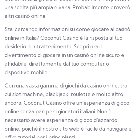
una scelta più ampia e varia. Probabilmente proverò
altri casinò online.”
Stai cercando informazioni su come giocare al casinò
online in Italia? Coconut Casino è la risposta al tuo
desiderio di intrattenimento. Scopri ora il
divertimento di giocare in un casinò online sicuro e
affidabile, direttamente dal tuo computer o
dispositivo mobile.
Con una vasta gamma di giochi da casinò online, tra
cui slot machine, blackjack, roulette e molto altro
ancora, Coconut Casino offre un’esperienza di gioco
online senza pari per i giocatori italiani. Non è
necessario avere esperienza di gioco d’azzardo
online, poiché il nostro sito web è facile da navigare e
offre tutorial per i principianti.