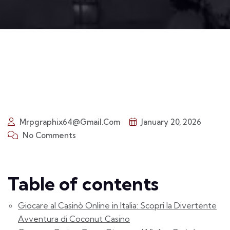
Mrpgraphix64@gmail.com
January 20, 2026
No Comments
Table of contents
Giocare al Casinò Online in Italia: Scopri la Divertente
Avventura di Coconut Casino