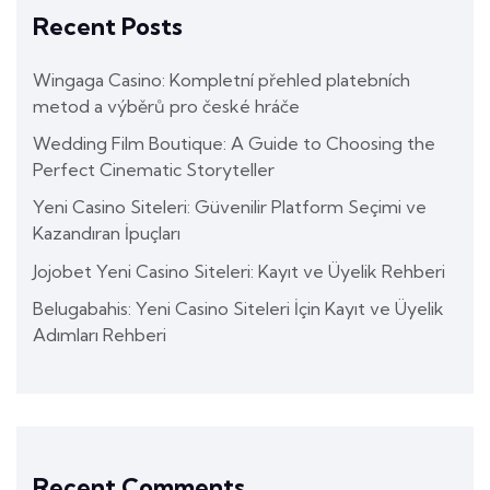
Recent Posts
Wingaga Casino: Kompletní přehled platebních
metod a výběrů pro české hráče
Wedding Film Boutique: A Guide to Choosing the
Perfect Cinematic Storyteller
Yeni Casino Siteleri: Güvenilir Platform Seçimi ve
Kazandıran İpuçları
Jojobet Yeni Casino Siteleri: Kayıt ve Üyelik Rehberi
Belugabahis: Yeni Casino Siteleri İçin Kayıt ve Üyelik
Adımları Rehberi
Recent Comments