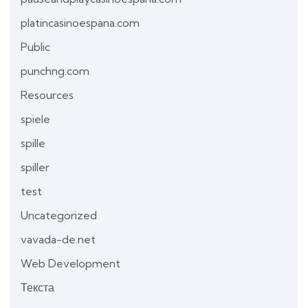
platincasinoespana.com
Public
punchng.com
Resources
spiele
spille
spiller
test
Uncategorized
vavada-de.net
Web Development
Текста