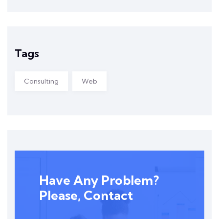
Tags
Consulting
Web
Have Any Problem?
Please, Contact