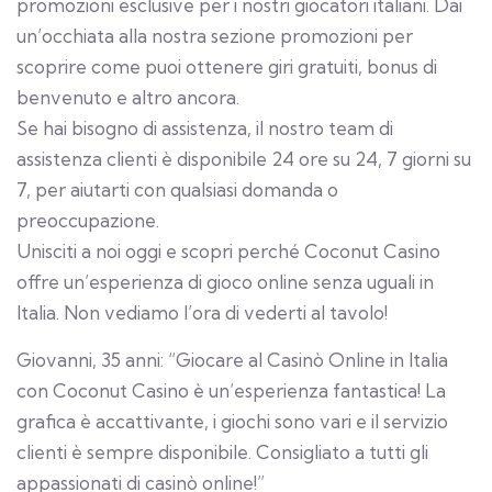
promozioni esclusive per i nostri giocatori italiani. Dai
un’occhiata alla nostra sezione promozioni per
scoprire come puoi ottenere giri gratuiti, bonus di
benvenuto e altro ancora.
Se hai bisogno di assistenza, il nostro team di
assistenza clienti è disponibile 24 ore su 24, 7 giorni su
7, per aiutarti con qualsiasi domanda o
preoccupazione.
Unisciti a noi oggi e scopri perché Coconut Casino
offre un’esperienza di gioco online senza uguali in
Italia. Non vediamo l’ora di vederti al tavolo!
Giovanni, 35 anni: “Giocare al Casinò Online in Italia
con Coconut Casino è un’esperienza fantastica! La
grafica è accattivante, i giochi sono vari e il servizio
clienti è sempre disponibile. Consigliato a tutti gli
appassionati di casinò online!”