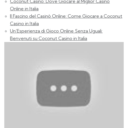
Coconut Casino: Dove Giocare al Miglior Casinò
Online in Italia
Il Fascino del Casinò Online: Come Giocare a Coconut
Casino in Italia
Un’Esperienza di Gioco Online Senza Uguali:
Benvenuti su Coconut Casino in Italia