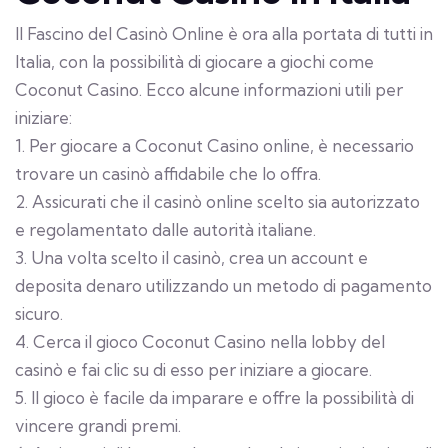
Il Fascino del Casinò Online è ora alla portata di tutti in
Italia, con la possibilità di giocare a giochi come
Coconut Casino. Ecco alcune informazioni utili per
iniziare:
1. Per giocare a Coconut Casino online, è necessario
trovare un casinò affidabile che lo offra.
2. Assicurati che il casinò online scelto sia autorizzato
e regolamentato dalle autorità italiane.
3. Una volta scelto il casinò, crea un account e
deposita denaro utilizzando un metodo di pagamento
sicuro.
4. Cerca il gioco Coconut Casino nella lobby del
casinò e fai clic su di esso per iniziare a giocare.
5. Il gioco è facile da imparare e offre la possibilità di
vincere grandi premi.