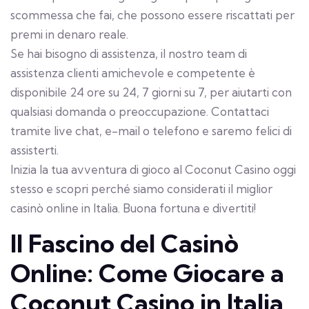
scommessa che fai, che possono essere riscattati per
premi in denaro reale.
Se hai bisogno di assistenza, il nostro team di
assistenza clienti amichevole e competente è
disponibile 24 ore su 24, 7 giorni su 7, per aiutarti con
qualsiasi domanda o preoccupazione. Contattaci
tramite live chat, e-mail o telefono e saremo felici di
assisterti.
Inizia la tua avventura di gioco al Coconut Casino oggi
stesso e scopri perché siamo considerati il miglior
casinò online in Italia. Buona fortuna e divertiti!
Il Fascino del Casinò
Online: Come Giocare a
Coconut Casino in Italia