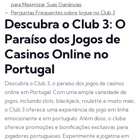
para Maximizar Suas Ganâncias
Perguntas Frequentes sobre Jogue no Club 3
Descubra o Club 3: O
Paraíso dos Jogos de
Casinos Online no
Portugal
Descubra o Club 3, o paraíso dos jogos de casinos
online em Portugal. Com uma ampla variedade de
jogos, incluindo slots, blackjack, roulette e muito mais,
o Club 3 oferece uma experiência de jogo em linha
emocionante e em português. Além disso, o clube
oferece promoções e bonificações exclusivas para
jogadores portugueses. Experimente a jogatina em