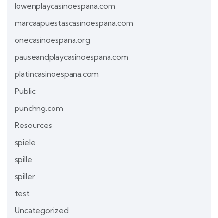
lowenplaycasinoespana.com
marcaapuestascasinoespana.com
onecasinoespana.org
pauseandplaycasinoespana.com
platincasinoespana.com
Public
punchng.com
Resources
spiele
spille
spiller
test
Uncategorized