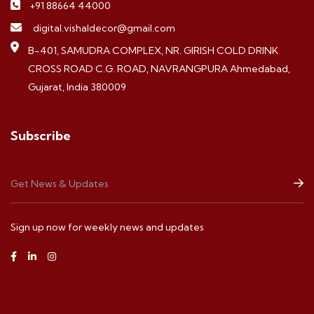
+91 88664 44000
digital.vishaldecor@gmail.com
B-401, SAMUDRA COMPLEX, NR. GIRISH COLD DRINK
CROSS ROAD C.G. ROAD, NAVRANGPURA Ahmedabad,
Gujarat, India 380009
Subscribe
Sign up now for weekly news and updates