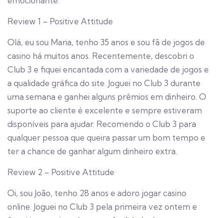
emocionante.
Review 1 – Positive Attitude
Olá, eu sou Maria, tenho 35 anos e sou fã de jogos de
casino há muitos anos. Recentemente, descobri o
Club 3 e fiquei encantada com a variedade de jogos e
a qualidade gráfica do site. Joguei no Club 3 durante
uma semana e ganhei alguns prêmios em dinheiro. O
suporte ao cliente é excelente e sempre estiveram
disponíveis para ajudar. Recomendo o Club 3 para
qualquer pessoa que queira passar um bom tempo e
ter a chance de ganhar algum dinheiro extra.
Review 2 – Positive Attitude
Oi, sou João, tenho 28 anos e adoro jogar casino
online. Joguei no Club 3 pela primeira vez ontem e