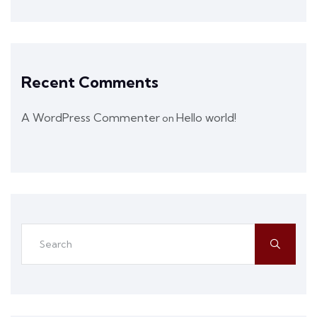
Recent Comments
A WordPress Commenter
Hello world!
on