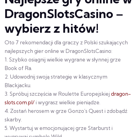
DragonSlotsCasino –
wybierz z hitów!
Oto 7 rekomendacji dla graczy z Polski szukających
najlepszych gier online w DragonSlotsCasino:
1. Szybko osiągnij wielkie wygrane w słynnej grze
Book of Ra.
2. Udowodnij swoją strategię w klasycznym
Blackjacku.
3. Spróbuj szczęścia w Roulette Europejskiej
dragon-
slots.com.pl/
i wygrasz wielkie pieniądze.
4. Zostań herosem w grze Gonzo’s Quest i zdobądź
skarby.
5. Wystartuj w emocjonującej grze Starburst i
wygrywaj symbole Wild.