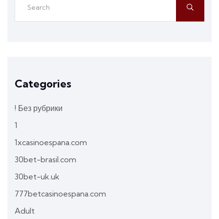
Categories
! Без рубрики
1
1xcasinoespana.com
30bet-brasil.com
30bet-uk.uk
777betcasinoespana.com
Adult