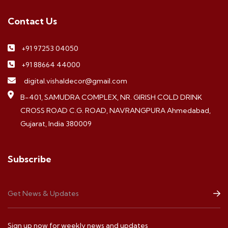
Contact Us
+91 97253 04050
+91 88664 44000
digital.vishaldecor@gmail.com
B-401, SAMUDRA COMPLEX, NR. GIRISH COLD DRINK
CROSS ROAD C.G. ROAD, NAVRANGPURA Ahmedabad,
Gujarat, India 380009
Subscribe
Sign up now for weekly news and updates