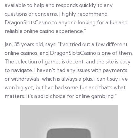
available to help and responds quickly to any
questions or concerns. I highly recommend
DragonSlotsCasino to anyone looking for a fun and
reliable online casino experience.”
Jan, 35 years old, says: “I’ve tried out a few different
online casinos, and DragonSlotsCasino is one of them.
The selection of games is decent, and the site is easy
to navigate. I haven’t had any issues with payments
or withdrawals, which is always a plus. I can’t say I’ve
won big yet, but I’ve had some fun and that’s what
matters. It’s a solid choice for online gambling.”