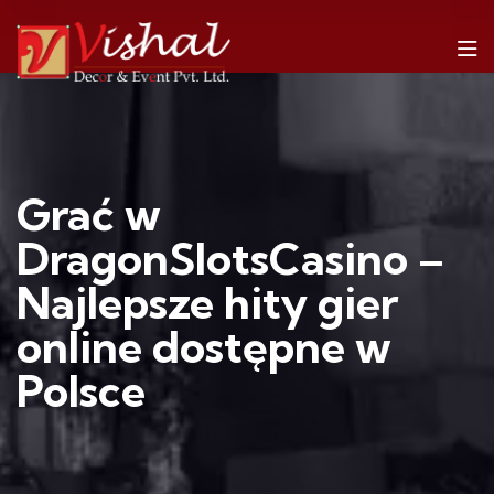
Grać w
DragonSlotsCasino –
Najlepsze hity gier
online dostępne w
Polsce