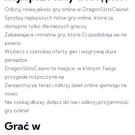
Odkryj nową jakość gry online w DragonSlotsCasino!
Spróbuj najlepszych hitów gry online, które są
dostępne tylko dla naszych graczy.
Zabawiające i intratne gry, które Ci spodobają się na
pewno.
Wybierz z szerokiej oferty gier i wygrywaj duże
pieniądze.
DragonSlotsCasino to miejsce, w którym Twoja
przygoda rozpoczyna się.
Zarejestruj się teraz i odkryj świat online gamingu na
nowo.
Nie czekaj dłużej, dołącz do nas i odkryj przyjemność
gry online!
Grać w