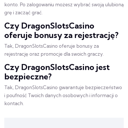
konto. Po zalogowaniu możesz wybrać swoją ulubioną
grę i zacząć grać.
Czy DragonSlotsCasino
oferuje bonusy za rejestrację?
Tak, DragonSlotsCasino oferuje bonusy za
rejestrację oraz promocje dla swoich graczy.
Czy DragonSlotsCasino jest
bezpieczne?
Tak, DragonSlotsCasino gwarantuje bezpieczeństwo
i poufność Twoich danych osobowych i informacji o
kontach.