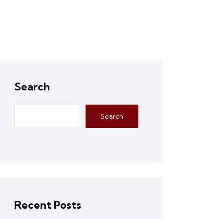
Search
Search
Recent Posts