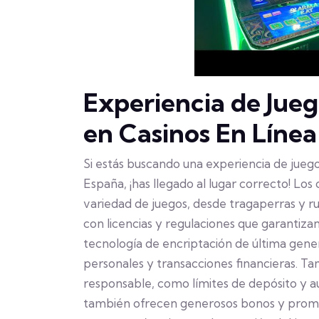
Experiencia de Jueg
en Casinos En Línea
Si estás buscando una experiencia de juego
España, ¡has llegado al lugar correcto! Los
variedad de juegos, desde tragaperras y r
con licencias y regulaciones que garantizan
tecnología de encriptación de última gene
personales y transacciones financieras. 
responsable, como límites de depósito y au
también ofrecen generosos bonos y promo