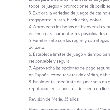
todos los juegos y promociones disponibles
3. Explora la variedad de juegos de casino
tragaperras, ruleta, blackjack y poker.
4. Aprovecha los bonos de bienvenida y pr
en línea para aumentar tus posibilidades d
5. Familiarízate con las reglas y estrategi
de éxito.
6. Establece límites de juego y tiempo par
responsable y segura.
7. Aprovecha las opciones de pago seguras 
en España, como tarjetas de crédito, débi
8. Finalmente, asegúrate de jugar solo en c
reputación en la industria del juego en lín
Revisión de Maria, 35 años:
Hace unas semanas descubrí Juega al Casi