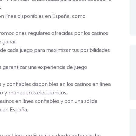
.
 en línea disponibles en España, como
omociones regulares ofrecidas por los casinos
e ganar.
as de cada juego para maximizar tus posibilidades
a garantizar una experiencia de juego
y confiables disponibles en los casinos en línea
to y monederos electrónicos.
asinos en línea confiables y con una sólida
ea en España.
no en Línea en España y desde entonces he