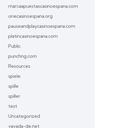
marcaapuestascasinoespana.com
onecasinoespana.org
pauseandplaycasinoespana.com
platincasinoespana.com
Public
punchng.com
Resources
spiele
spille
spiller
test
Uncategorized
vavada-de.net