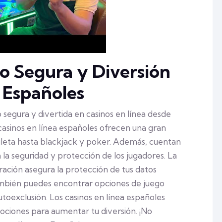
o Segura y Diversión
 Españoles
 segura y divertida en casinos en línea desde
 casinos en línea españoles ofrecen una gran
uleta hasta blackjack y poker. Además, cuentan
 la seguridad y protección de los jugadores. La
ración asegura la protección de tus datos
También puedes encontrar opciones de juego
toexclusión. Los casinos en línea españoles
ciones para aumentar tu diversión. ¡No