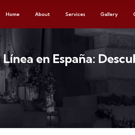
Home
About
Services
Gallery
n Línea en España: Descu