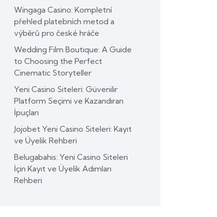
Wingaga Casino: Kompletní
přehled platebních metod a
výběrů pro české hráče
Wedding Film Boutique: A Guide
to Choosing the Perfect
Cinematic Storyteller
Yeni Casino Siteleri: Güvenilir
Platform Seçimi ve Kazandıran
İpuçları
Jojobet Yeni Casino Siteleri: Kayıt
ve Üyelik Rehberi
Belugabahis: Yeni Casino Siteleri
İçin Kayıt ve Üyelik Adımları
Rehberi