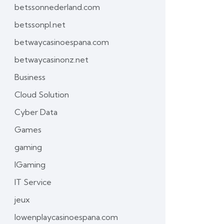
betssonnederland.com
betssonpl.net
betwaycasinoespana.com
betwaycasinonz.net
Business
Cloud Solution
Cyber Data
Games
gaming
IGaming
IT Service
jeux
lowenplaycasinoespana.com