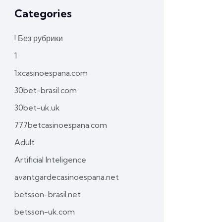
Categories
! Без рубрики
1
1xcasinoespana.com
30bet-brasil.com
30bet-uk.uk
777betcasinoespana.com
Adult
Artificial Inteligence
avantgardecasinoespana.net
betsson-brasil.net
betsson-uk.com