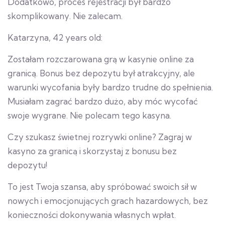
Dodatkowo, proces rejestracji był bardzo
skomplikowany. Nie zalecam.
Katarzyna, 42 years old:
Zostałam rozczarowana grą w kasynie online za
granicą. Bonus bez depozytu był atrakcyjny, ale
warunki wycofania były bardzo trudne do spełnienia.
Musiałam zagrać bardzo dużo, aby móc wycofać
swoje wygrane. Nie polecam tego kasyna.
Czy szukasz świetnej rozrywki online? Zagraj w
kasyno za granicą i skorzystaj z bonusu bez
depozytu!
To jest Twoja szansa, aby spróbować swoich sił w
nowych i emocjonujących grach hazardowych, bez
konieczności dokonywania własnych wpłat.