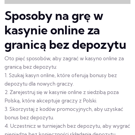
Sposoby na grę w
kasynie online za
granicą bez depozytu
Oto pięć sposobów, aby zagrać w kasyno online za
granicą bez depozytu:
1. Szukaj kasyn online, które oferują bonusy bez
depozytu dla nowych graczy.
2. Zarejestruj się w kasynie online z siedzibą poza
Polską, które akceptuje graczy z Polski.
3. Skorzystaj z kodów promocyjnych, aby uzyskać
bonus bez depozytu.
4. Uczestnicz w turniejach bez depozytu, aby wygrać
pieniądze bez konieczności składania depozytu.