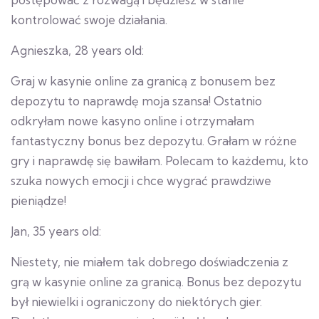
kontrolować swoje działania.
Agnieszka, 28 years old:
Graj w kasynie online za granicą z bonusem bez
depozytu to naprawdę moja szansa! Ostatnio
odkryłam nowe kasyno online i otrzymałam
fantastyczny bonus bez depozytu. Grałam w różne
gry i naprawdę się bawiłam. Polecam to każdemu, kto
szuka nowych emocji i chce wygrać prawdziwe
pieniądze!
Jan, 35 years old:
Niestety, nie miałem tak dobrego doświadczenia z
grą w kasynie online za granicą. Bonus bez depozytu
był niewielki i ograniczony do niektórych gier.