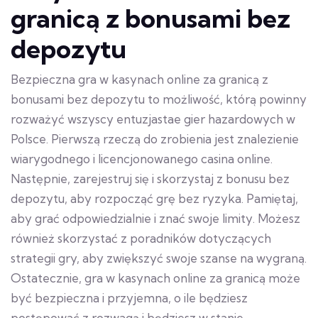
granicą z bonusami bez
depozytu
Bezpieczna gra w kasynach online za granicą z
bonusami bez depozytu to możliwość, którą powinny
rozważyć wszyscy entuzjastae gier hazardowych w
Polsce. Pierwszą rzeczą do zrobienia jest znalezienie
wiarygodnego i licencjonowanego casina online.
Następnie, zarejestruj się i skorzystaj z bonusu bez
depozytu, aby rozpocząć grę bez ryzyka. Pamiętaj,
aby grać odpowiedzialnie i znać swoje limity. Możesz
również skorzystać z poradników dotyczących
strategii gry, aby zwiększyć swoje szanse na wygraną.
Ostatecznie, gra w kasynach online za granicą może
być bezpieczna i przyjemna, o ile będziesz
postępować z rozwagą i będziesz w stanie