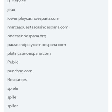
IT Service
jeux
lowenplaycasinoespana.com
marcaapuestascasinoespana.com
onecasinoespana.org
pauseandplaycasinoespana.com
platincasinoespana.com
Public
punchng.com
Resources
spiele
spille
spiller