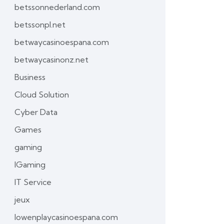
betssonnederland.com
betssonpl.net
betwaycasinoespana.com
betwaycasinonz.net
Business
Cloud Solution
Cyber Data
Games
gaming
IGaming
IT Service
jeux
lowenplaycasinoespana.com