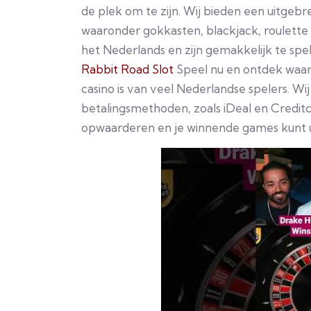
de plek om te zijn. Wij bieden een uitgebr
waaronder gokkasten, blackjack, roulette
het Nederlands en zijn gemakkelijk te sp
Rabbit Road Slot
Speel nu en ontdek waar
casino is van veel Nederlandse spelers. W
betalingsmethoden, zoals iDeal en Creditc
opwaarderen en je winnende games kunt u