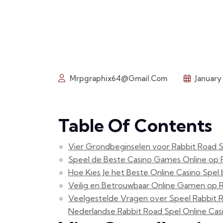
Mrpgraphix64@gmail.com
January 
Table Of Contents
Vier Grondbeginselen voor Rabbit Road S
Speel de Beste Casino Games Online op 
Hoe Kies Je het Beste Online Casino Spel 
Veilig en Betrouwbaar Online Gamen op R
Veelgestelde Vragen over Speel Rabbit R
Nederlandse Rabbit Road Spel Online Cas