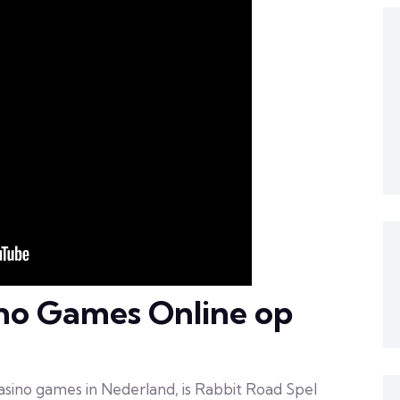
ino Games Online op
casino games in Nederland, is Rabbit Road Spel