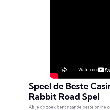
Speel de Beste Cas
Rabbit Road Spel
Als je op zoek bent naar de beste online 