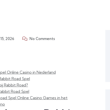
15, 2026
No Comments
pel Online Casino in Nederland
Rabbit Road Spel
bij Rabbit Road?
abbit Road Spel
oad Spel Online Casino Games in het
ino