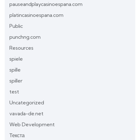
pauseandplaycasinoespana.com
platincasinoespana.com
Public
punchng.com
Resources
spiele
spille
spiller
test
Uncategorized
vavada-de.net
Web Development
Текста