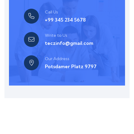
Call Us
+99 345 234 5678
Write to Us
teczinfo@gmail.com
Our Address
Potsdamer Platz 9797