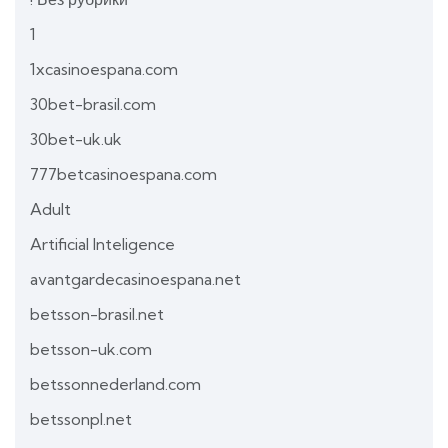
1
1xcasinoespana.com
30bet-brasil.com
30bet-uk.uk
777betcasinoespana.com
Adult
Artificial Inteligence
avantgardecasinoespana.net
betsson-brasil.net
betsson-uk.com
betssonnederland.com
betssonpl.net