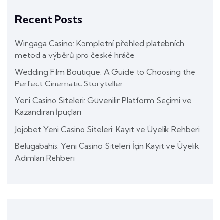
Recent Posts
Wingaga Casino: Kompletní přehled platebních
metod a výběrů pro české hráče
Wedding Film Boutique: A Guide to Choosing the
Perfect Cinematic Storyteller
Yeni Casino Siteleri: Güvenilir Platform Seçimi ve
Kazandıran İpuçları
Jojobet Yeni Casino Siteleri: Kayıt ve Üyelik Rehberi
Belugabahis: Yeni Casino Siteleri İçin Kayıt ve Üyelik
Adımları Rehberi