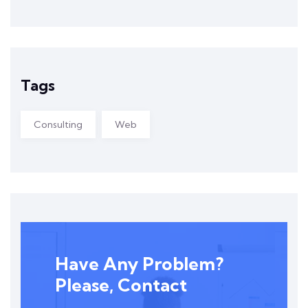
Tags
Consulting
Web
Have Any Problem?
Please, Contact