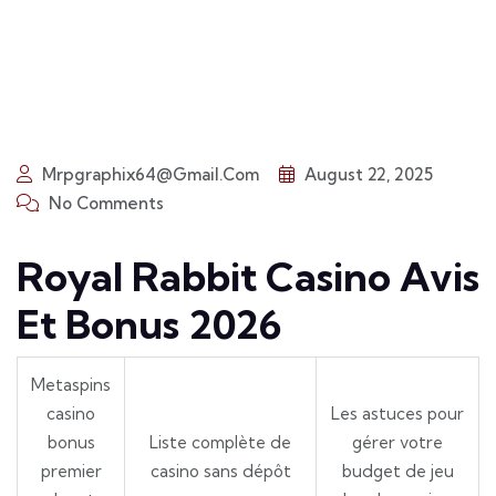
Mrpgraphix64@gmail.com
August 22, 2025
No Comments
Royal Rabbit Casino Avis
Et Bonus 2026
Metaspins
casino
Les astuces pour
bonus
Liste complète de
gérer votre
premier
casino sans dépôt
budget de jeu