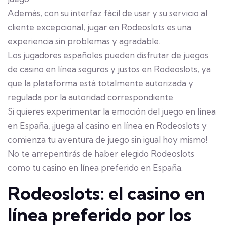
Además, con su interfaz fácil de usar y su servicio al
cliente excepcional, jugar en Rodeoslots es una
experiencia sin problemas y agradable.
Los jugadores españoles pueden disfrutar de juegos
de casino en línea seguros y justos en Rodeoslots, ya
que la plataforma está totalmente autorizada y
regulada por la autoridad correspondiente.
Si quieres experimentar la emoción del juego en línea
en España, ¡juega al casino en línea en Rodeoslots y
comienza tu aventura de juego sin igual hoy mismo!
No te arrepentirás de haber elegido Rodeoslots
como tu casino en línea preferido en España.
Rodeoslots: el casino en
línea preferido por los