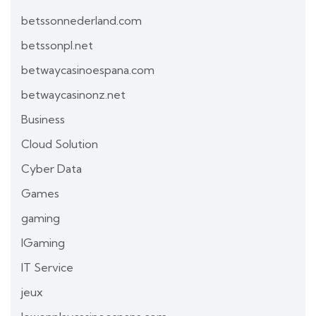
betssonnederland.com
betssonpl.net
betwaycasinoespana.com
betwaycasinonz.net
Business
Cloud Solution
Cyber Data
Games
gaming
IGaming
IT Service
jeux