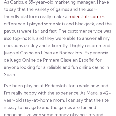
As Carlos, a 35-year-old marketing manager, I have
to say that the variety of games and the user-
friendly platform really make a
rodeoslots.com.es
difference. I played some slots and blackjack, and the
payouts were fair and fast. The customer service was
also top-notch, and they were able to answer all my
questions quickly and efficiently. I highly recommend
Juega al Casino en Línea en Rodeoslots: ¡Experiencia
de Juego Online de Primera Clase en España! for
anyone looking for a reliable and fun online casino in
Spain.
I’ve been playing at Rodeoslots for a while now, and
I’m really happy with the experience. As Maria, a 42-
year-old stay-at-home mom, I can say that the site
is easy to navigate and the games are fun and
engaging. I’ve won some money playing slots and