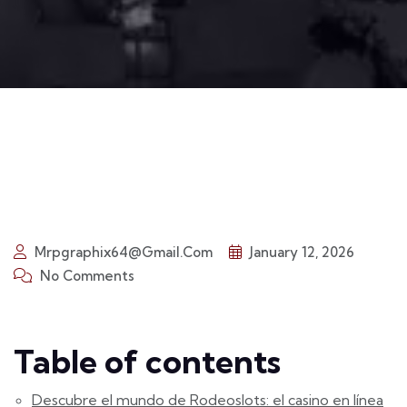
Mrpgraphix64@gmail.com
January 12, 2026
No Comments
Table of contents
Descubre el mundo de Rodeoslots: el casino en línea