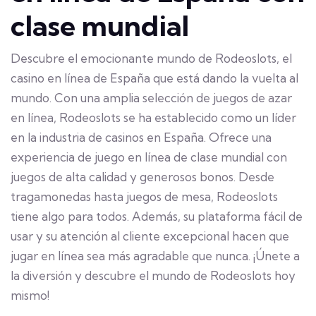
clase mundial
Descubre el emocionante mundo de Rodeoslots, el
casino en línea de España que está dando la vuelta al
mundo. Con una amplia selección de juegos de azar
en línea, Rodeoslots se ha establecido como un líder
en la industria de casinos en España. Ofrece una
experiencia de juego en línea de clase mundial con
juegos de alta calidad y generosos bonos. Desde
tragamonedas hasta juegos de mesa, Rodeoslots
tiene algo para todos. Además, su plataforma fácil de
usar y su atención al cliente excepcional hacen que
jugar en línea sea más agradable que nunca. ¡Únete a
la diversión y descubre el mundo de Rodeoslots hoy
mismo!