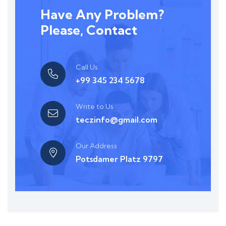
Have Any Problem?
Please, Contact
Call Us
+99 345 234 5678
Write to Us
teczinfo@gmail.com
Our Address
Potsdamer Platz 9797