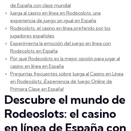
de España con clase mundial
Juega al casino en línea en Rodeoslots: una
experiencia de juego sin igual en España
Rodeoslots: el casino en línea preferido por los
jugadores españoles
Experimenta la emoción del juego en línea con
Rodeoslots en España
Por qué Rodeoslots es la mejor opción para jugar al
casino en línea en España
Preguntas frecuentes sobre Juega al Casino en Línea
en Rodeoslots: ¡Experiencia de Juego Online de
Primera Clase en España!
Descubre el mundo de
Rodeoslots: el casino
en línea de España con