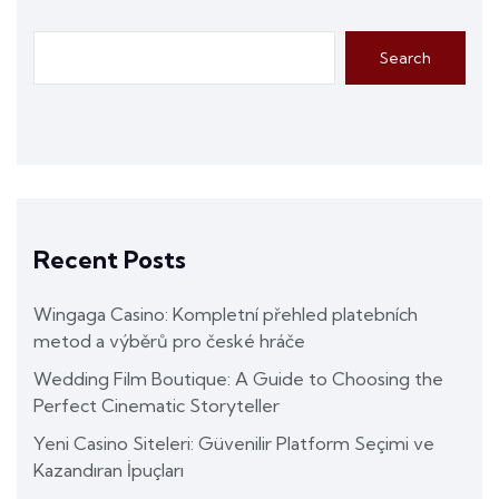
Search
Recent Posts
Wingaga Casino: Kompletní přehled platebních
metod a výběrů pro české hráče
Wedding Film Boutique: A Guide to Choosing the
Perfect Cinematic Storyteller
Yeni Casino Siteleri: Güvenilir Platform Seçimi ve
Kazandıran İpuçları