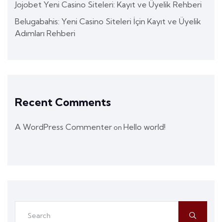
Jojobet Yeni Casino Siteleri: Kayıt ve Üyelik Rehberi
Belugabahis: Yeni Casino Siteleri İçin Kayıt ve Üyelik
Adımları Rehberi
Recent Comments
A WordPress Commenter
Hello world!
on