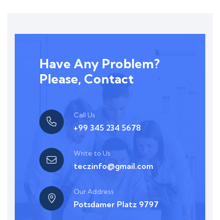
Have Any Problem?
Please, Contact
Call Us
+99 345 234 5678
Write to Us
teczinfo@gmail.com
Our Address
Potsdamer Platz 9797