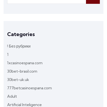
Categories
! Без рубрики
1
1xcasinoespana.com
30bet-brasil.com
30bet-uk.uk
777betcasinoespana.com
Adult
Artificial Inteligence