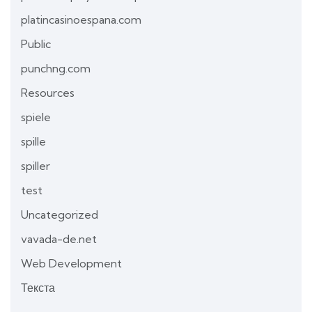
platincasinoespana.com
Public
punchng.com
Resources
spiele
spille
spiller
test
Uncategorized
vavada-de.net
Web Development
Текста