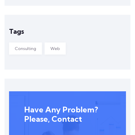
Tags
Consulting
Web
Have Any Problem?
Please, Contact